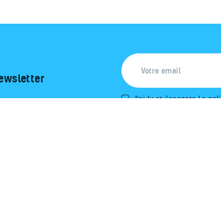
ewsletter
J'ai lu et j'accepte
La pol
NETAIR