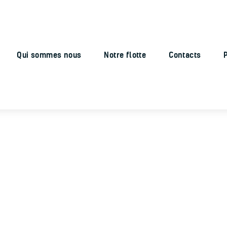
Accueil
Qui sommes nous
Notre flotte
Qui sommes nous
Notre flotte
Contacts
Contacts
Portfolio