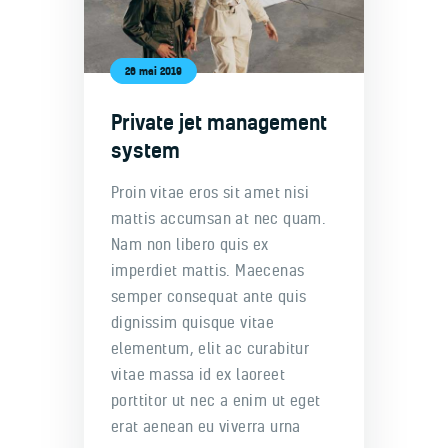
26 mai 2019
Private jet management
system
Proin vitae eros sit amet nisi
mattis accumsan at nec quam.
Nam non libero quis ex
imperdiet mattis. Maecenas
semper consequat ante quis
dignissim quisque vitae
elementum, elit ac curabitur
vitae massa id ex laoreet
porttitor ut nec a enim ut eget
erat aenean eu viverra urna