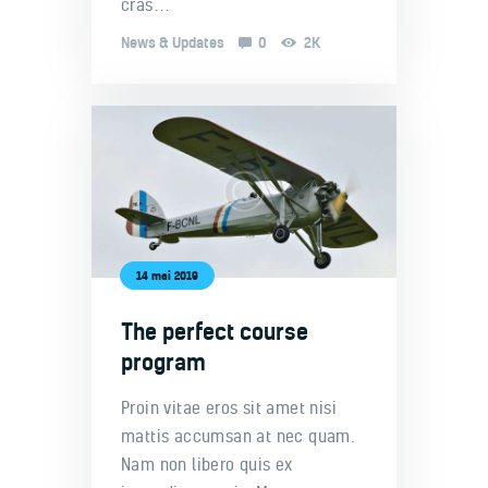
cras…
News & Updates
0
2K
14 mai 2019
The perfect course
program
Proin vitae eros sit amet nisi
mattis accumsan at nec quam.
Nam non libero quis ex