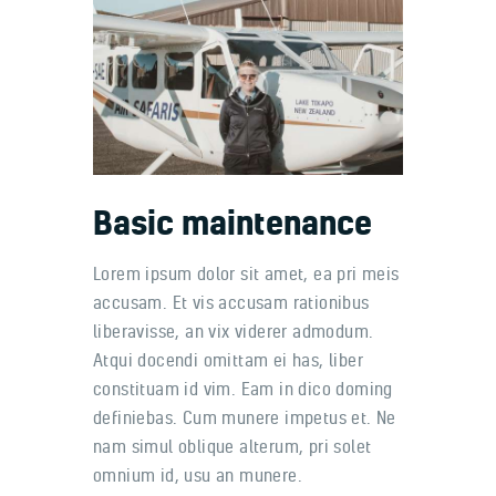
Accueil
Qui sommes nous
Basic maintenance
Notre flotte
Contacts
Lorem ipsum dolor sit amet, ea pri meis
accusam. Et vis accusam rationibus
Portfolio
liberavisse, an vix viderer admodum.
Atqui docendi omittam ei has, liber
constituam id vim. Eam in dico doming
definiebas. Cum munere impetus et. Ne
nam simul oblique alterum, pri solet
omnium id, usu an munere.