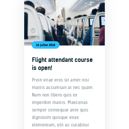
Accueil
14 juillet 2019
Qui sommes nous
Flight attendant course
Notre flotte
is open!
Contacts
Portfolio
Proin vitae eros sit amet nisi
mattis accumsan at nec quam.
Nam non libero quis ex
imperdiet mattis. Maecenas
semper consequat ante quis
dignissim quisque vitae
elementum, elit ac curabitur