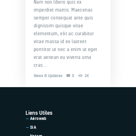
Nam non libero quis ex
imperdiet mattis. Maecenas
semper consequat ante quis
dignissim quisque vitae
elementum, elit ac curabitur
vitae massa id ex laoreet
porttitor ut nec a enim ut eget
erat aenean eu viverra urna
cras…
News & Updates
0
1K
Liens Utiles
Aéroweb
SIA
Notam