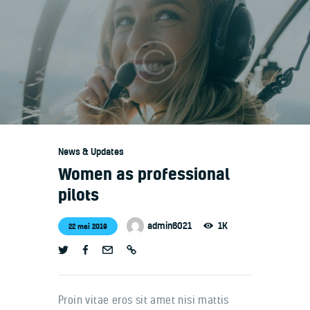
Accueil
Qui sommes nous
Notre flotte
News & Updates
Contacts
Women as professional
Portfolio
pilots
admin6021
1K
22 mai 2019
Proin vitae eros sit amet nisi mattis