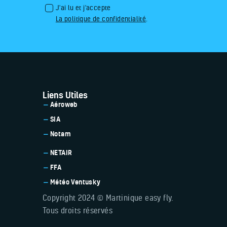
J'ai lu et j'accepte
La politique de confidentialité
.
Liens Utiles
Aéroweb
SIA
Notam
NETAIR
FFA
Météo Ventusky
Copyright 2024 © Martinique easy fly.
Tous droits réservés