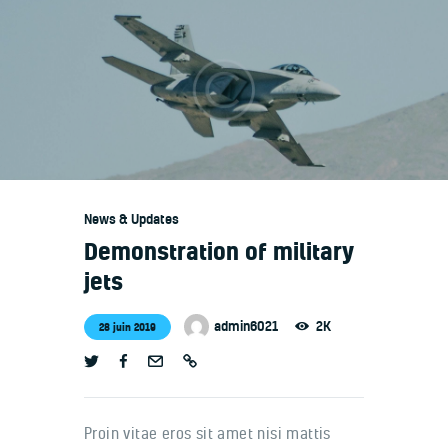
Accueil
Qui sommes nous
Notre flotte
News & Updates
Contacts
Demonstration of military
Portfolio
jets
admin6021
2K
28 juin 2019
Proin vitae eros sit amet nisi mattis